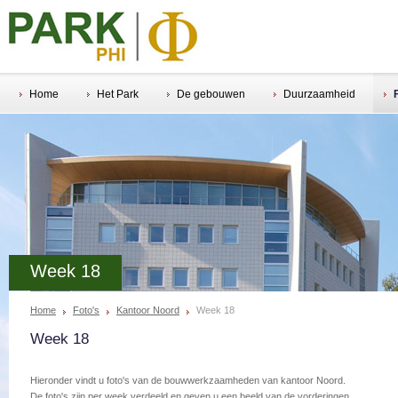
Home
Het Park
De gebouwen
Duurzaamheid
Week 18
Home
Foto's
Kantoor Noord
Week 18
Week 18
Hieronder vindt u foto's van de bouwwerkzaamheden van kantoor Noord.
De foto's zijn per week verdeeld en geven u een beeld van de vorderingen.