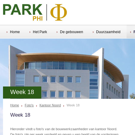
Home
Het Park
De gebouwen
Duurzaamheid
Week 18
Home
Foto's
Kantoor Noord
Week 18
Week 18
Hieronder vindt u foto's van de bouwwerkzaamheden van kantoor Noord.
De foto's zijn per week verdeeld en geven u een beeld van de vorderingen.